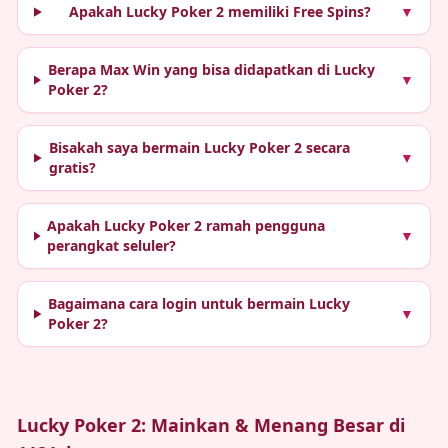
Apakah Lucky Poker 2 memiliki Free Spins?
▼
Berapa Max Win yang bisa didapatkan di Lucky
▼
Poker 2?
Bisakah saya bermain Lucky Poker 2 secara
▼
gratis?
Apakah Lucky Poker 2 ramah pengguna
▼
perangkat seluler?
Bagaimana cara login untuk bermain Lucky
▼
Poker 2?
Lucky Poker 2: Mainkan & Menang Besar di