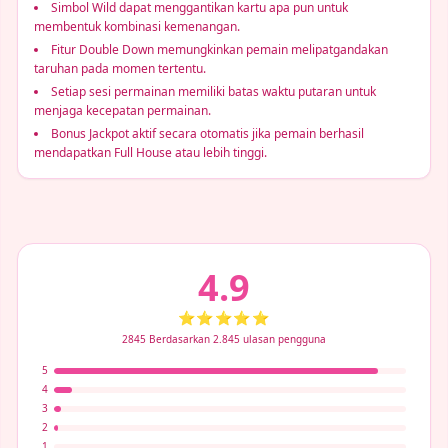
Simbol Wild dapat menggantikan kartu apa pun untuk
membentuk kombinasi kemenangan.
Fitur Double Down memungkinkan pemain melipatgandakan
taruhan pada momen tertentu.
Setiap sesi permainan memiliki batas waktu putaran untuk
menjaga kecepatan permainan.
Bonus Jackpot aktif secara otomatis jika pemain berhasil
mendapatkan Full House atau lebih tinggi.
Rating & Ulasan Pemain
4.9
⭐⭐⭐⭐⭐
2845 Berdasarkan 2.845 ulasan pengguna
5
4
3
2
1