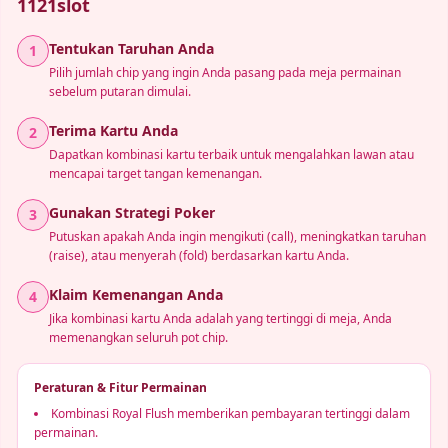
1121slot
Tentukan Taruhan Anda
1
Pilih jumlah chip yang ingin Anda pasang pada meja permainan
sebelum putaran dimulai.
Terima Kartu Anda
2
Dapatkan kombinasi kartu terbaik untuk mengalahkan lawan atau
mencapai target tangan kemenangan.
Gunakan Strategi Poker
3
Putuskan apakah Anda ingin mengikuti (call), meningkatkan taruhan
(raise), atau menyerah (fold) berdasarkan kartu Anda.
Klaim Kemenangan Anda
4
Jika kombinasi kartu Anda adalah yang tertinggi di meja, Anda
memenangkan seluruh pot chip.
Peraturan & Fitur Permainan
Kombinasi Royal Flush memberikan pembayaran tertinggi dalam
permainan.