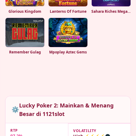
Glorious Kingdom
Lanterns Of Fortune
Sahara Riches Megaways™_ Cash Collect™
Remember Gulag
Mpoplay Aztec Gems
Lucky Poker 2: Mainkan & Menang
⚙️
Besar di 1121slot
RTP
VOLATILITY
97.2%