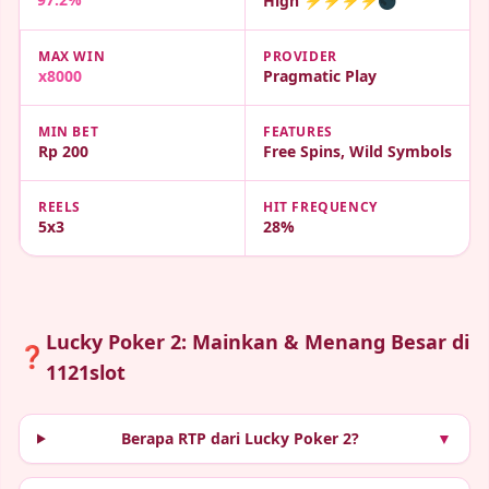
High ⚡⚡⚡⚡🌑
MAX WIN
PROVIDER
x8000
Pragmatic Play
MIN BET
FEATURES
Rp 200
Free Spins, Wild Symbols
REELS
HIT FREQUENCY
5x3
28%
Lucky Poker 2: Mainkan & Menang Besar di
❓
1121slot
Berapa RTP dari Lucky Poker 2?
▼