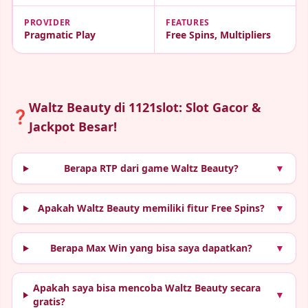
PROVIDER
FEATURES
Pragmatic Play
Free Spins, Multipliers
Waltz Beauty di 1121slot: Slot Gacor &
❓
Jackpot Besar!
Berapa RTP dari game Waltz Beauty?
▼
Apakah Waltz Beauty memiliki fitur Free Spins?
▼
Berapa Max Win yang bisa saya dapatkan?
▼
Apakah saya bisa mencoba Waltz Beauty secara
▼
gratis?