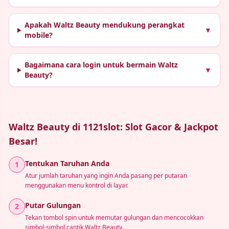
Apakah Waltz Beauty mendukung perangkat
▼
mobile?
Bagaimana cara login untuk bermain Waltz
▼
Beauty?
Waltz Beauty di 1121slot: Slot Gacor & Jackpot
Besar!
Tentukan Taruhan Anda
1
Atur jumlah taruhan yang ingin Anda pasang per putaran
menggunakan menu kontrol di layar.
Putar Gulungan
2
Tekan tombol spin untuk memutar gulungan dan mencocokkan
simbol-simbol cantik Waltz Beauty.