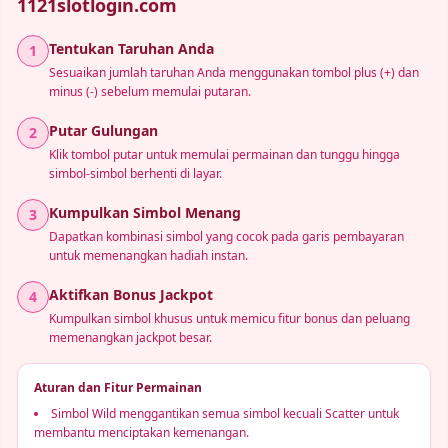
1121slotlogin.com
Tentukan Taruhan Anda
1
Sesuaikan jumlah taruhan Anda menggunakan tombol plus (+) dan
minus (-) sebelum memulai putaran.
Putar Gulungan
2
Klik tombol putar untuk memulai permainan dan tunggu hingga
simbol-simbol berhenti di layar.
Kumpulkan Simbol Menang
3
Dapatkan kombinasi simbol yang cocok pada garis pembayaran
untuk memenangkan hadiah instan.
Aktifkan Bonus Jackpot
4
Kumpulkan simbol khusus untuk memicu fitur bonus dan peluang
memenangkan jackpot besar.
Aturan dan Fitur Permainan
Simbol Wild menggantikan semua simbol kecuali Scatter untuk
membantu menciptakan kemenangan.