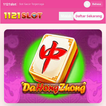
1121slot
Slot Gacor Terpercaya
Bahasa
Masuk
Daftar Sekarang