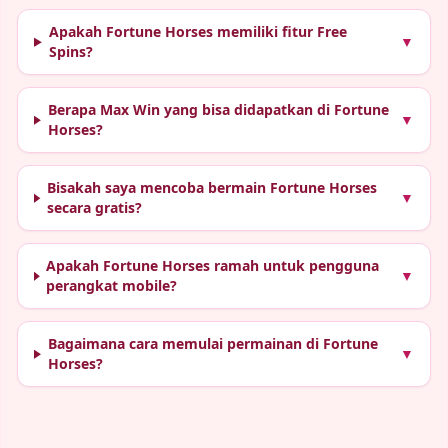
Apakah Fortune Horses memiliki fitur Free
▼
Spins?
Berapa Max Win yang bisa didapatkan di Fortune
▼
Horses?
Bisakah saya mencoba bermain Fortune Horses
▼
secara gratis?
Apakah Fortune Horses ramah untuk pengguna
▼
perangkat mobile?
Bagaimana cara memulai permainan di Fortune
▼
Horses?