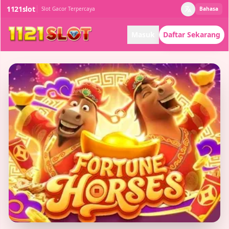
1121slot
Slot Gacor Terpercaya
Bahasa
Masuk
Daftar Sekarang