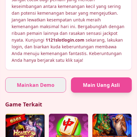
keseimbangan antara kemenangan kecil yang sering
dan potensi kemenangan besar yang mengejutkan.
Jangan lewatkan kesempatan untuk meraih
kemenangan maksimal hari ini. Bergabunglah dengan
ribuan pemain lainnya dan rasakan sensasi jackpot
nyata. Kunjungi
1121slotlogin.com
sekarang, lakukan
login, dan biarkan kuda keberuntungan membawa
Anda menuju kemenangan fantastis. Keberuntungan
Anda hanya berjarak satu klik saja!
Mainkan Demo
Main Uang Asli
Game Terkait