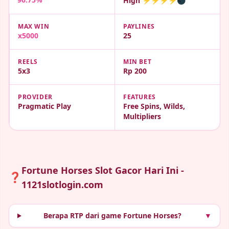
High ⚡⚡⚡⚡🌑
MAX WIN
PAYLINES
x5000
25
REELS
MIN BET
5x3
Rp 200
PROVIDER
FEATURES
Pragmatic Play
Free Spins, Wilds,
Multipliers
Fortune Horses Slot Gacor Hari Ini -
❓
1121slotlogin.com
Berapa RTP dari game Fortune Horses?
▼