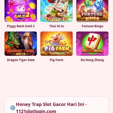
Piggy Bank Gold 2
Thai Hi-lo
Fortune Bingo
Dragon Tiger Gate
Pig Farm
Da Hong Zhong
Honey Trap Slot Gacor Hari Ini -
⚙️
1121slotlogin.com