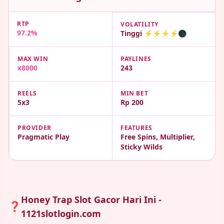
RTP
VOLATILITY
97.2%
Tinggi ⚡⚡⚡⚡🌑
MAX WIN
PAYLINES
x8000
243
REELS
MIN BET
5x3
Rp 200
PROVIDER
FEATURES
Pragmatic Play
Free Spins, Multiplier,
Sticky Wilds
Honey Trap Slot Gacor Hari Ini -
❓
1121slotlogin.com