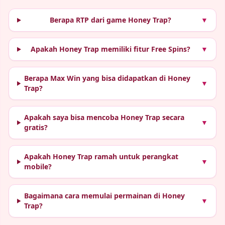
Berapa RTP dari game Honey Trap?
▼
Apakah Honey Trap memiliki fitur Free Spins?
▼
Berapa Max Win yang bisa didapatkan di Honey
▼
Trap?
Apakah saya bisa mencoba Honey Trap secara
▼
gratis?
Apakah Honey Trap ramah untuk perangkat
▼
mobile?
Bagaimana cara memulai permainan di Honey
▼
Trap?