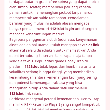
terdapat putaran gratis (free spins) yang dapat dipicu
oleh simbol scatter, memberikan peluang kepada
pemain untuk memenangkan jackpot tanpa harus
mempertaruhkan saldo tambahan. Pengalaman
bermain yang mulus ini adalah alasan mengapa
banyak pemain mencari
1121slot login
untuk segera
mencoba keberuntungan mereka.
Bagi para penggemar slot di Indonesia, kenyamanan
akses adalah hal utama. Itulah mengapa
1121slot link
alternatif
selalu disediakan untuk memastikan Anda
dapat terhubung ke server kami kapan saja tanpa
kendala teknis. Popularitas game Honey Trap di
platform
1121slot
tidak lepas dari kombinasi antara
volatilitas sedang hingga tinggi, yang memberikan
keseimbangan antara kemenangan kecil yang sering
dan potensi kemenangan raksasa yang bisa
mengubah hidup Anda dalam satu klik melalui
1121slot link
resmi.
Berbicara mengenai potensi kemenangan, Honey Trap
memiliki RTP (Return to Player) yang sangat kompetitif,
mencapai 96.8%. Hal ini menjadikannya salah satu