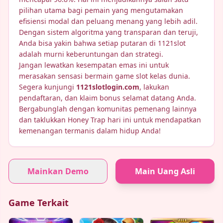
pilihan utama bagi pemain yang mengutamakan
efisiensi modal dan peluang menang yang lebih adil.
Dengan sistem algoritma yang transparan dan teruji,
Anda bisa yakin bahwa setiap putaran di 1121slot
adalah murni keberuntungan dan strategi.
Jangan lewatkan kesempatan emas ini untuk
merasakan sensasi bermain game slot kelas dunia.
Segera kunjungi
1121slotlogin.com
, lakukan
pendaftaran, dan klaim bonus selamat datang Anda.
Bergabunglah dengan komunitas pemenang lainnya
dan taklukkan Honey Trap hari ini untuk mendapatkan
kemenangan termanis dalam hidup Anda!
Mainkan Demo
Main Uang Asli
Game Terkait